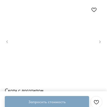
Скотч с логотипом
М
Запросить стоимость